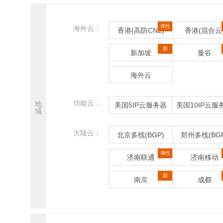
弹性
海外云：
香港(高防CN2)
香港(混合云
新
新加坡
曼谷
海外云
功能云：
地
美国5IP云服务器
美国10IP云服
域
大陆云：
北京多线(BGP)
郑州多线(BGP
弹性
济南联通
济南移动
新
南京
成都