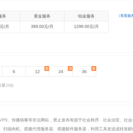
服务
黄金服务
铂金服务
《查看服
0元/月
399.00元/月
1299.00元/月
6
12
24
36
量10台
墙VPN、传播病毒等非法网站，禁止发布有损于社会秩序、社会治安、社
透、扫描肉机、搭建代理服务器、搭建邮件服务器，利用工具发送或转发邮