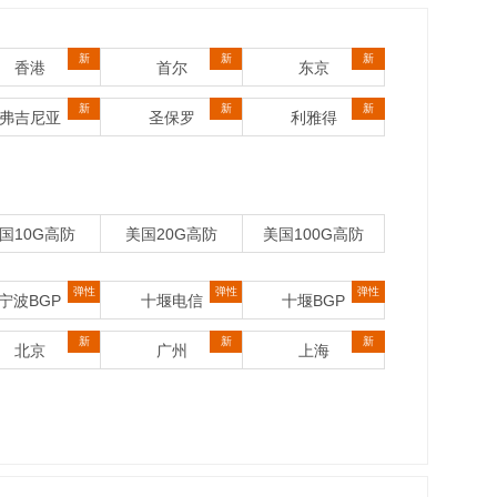
新
新
新
香港
首尔
东京
新
新
新
弗吉尼亚
圣保罗
利雅得
国10G高防
美国20G高防
美国100G高防
弹性
弹性
弹性
宁波BGP
十堰电信
十堰BGP
新
新
新
北京
广州
上海