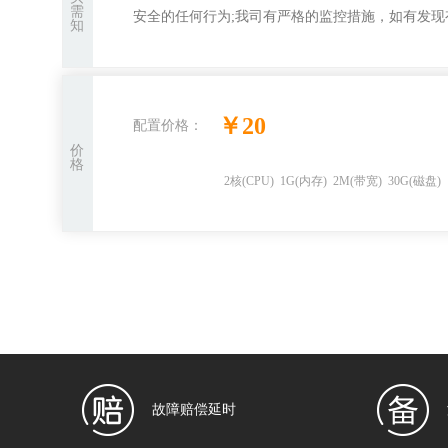
需
安全的任何行为;我司有严格的监控措施，如有发现
知
￥
20
配置价格：
价
格
2
核
(CPU)
1
G
(内存)
2
M(带宽)
30
G(磁盘)
故障赔偿延时