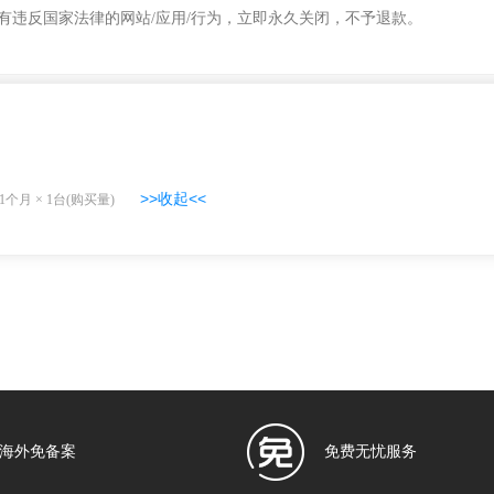
有违反国家法律的网站/应用/行为，立即永久关闭，不予退款。
>>收起<<
1个月
×
1
台(购买量)
海外免备案
免费无忧服务