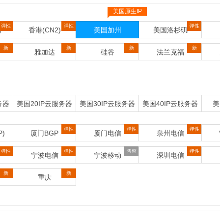
美国原生IP
弹性
弹性
弹性
)
香港(CN2)
美国加州
美国洛杉矶
新
新
新
新
雅加达
硅谷
法兰克福
务器
美国20IP云服务器
美国30IP云服务器
美国40IP云服务器
美
弹性
弹性
弹性
)
厦门BGP
厦门电信
泉州电信
弹性
弹性
售罄
弹性
宁波电信
宁波移动
深圳电信
新
新
重庆