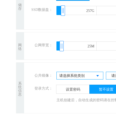
储
存
SSD数据盘：
257G
257G
网
公网带宽：
25M
25M
络
公共镜像：
请选择系统类别
请
系
统
登录方式：
设置密码
暂不设置
信
息
主机创建后，自动生成的密码请在控