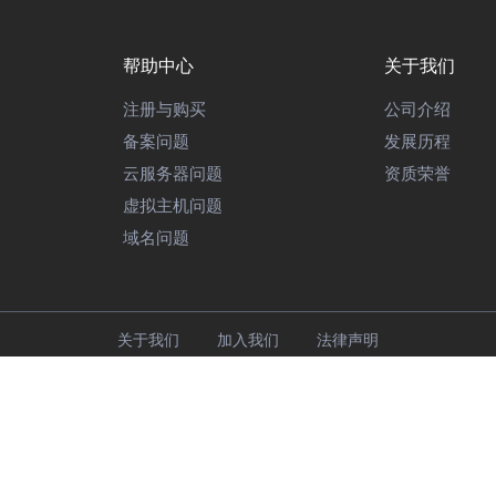
帮助中心
关于我们
注册与购买
公司介绍
备案问题
发展历程
云服务器问题
资质荣誉
虚拟主机问题
域名问题
关于我们
加入我们
法律声明
闽
信业务经营许可证》闽B1-20170068
闽公网安备35020302000189
www.190yun.com
粉豹云 © 2005-2026
粉豹科技 版权所有
界面、源代码受相关法律保护 ; 粉豹云 ® 为我公司注册商标, 未经授权, 