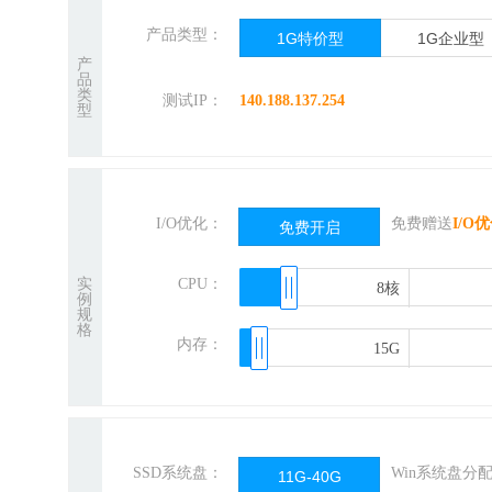
产品类型：
1G特价型
1G企业型
产
品
类
测试IP：
140.188.137.254
型
I/O优化：
免费赠送
I/O
免费开启
实
CPU：
8核
8核
例
规
格
内存：
15G
15G
SSD系统盘：
Win系统盘分
11G-40G