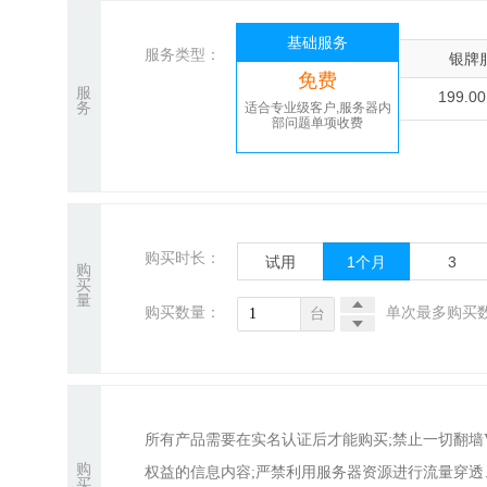
基础服务
服务类型：
银牌
免费
服
199.0
务
适合专业级客户,服务器内
部问题单项收费
购买时长：
试用
1
个月
3
购
买
量
购买数量：
单次最多购买数
台
所有产品需要在实名认证后才能购买;禁止一切翻
购
权益的信息内容;严禁利用服务器资源进行流量穿
买