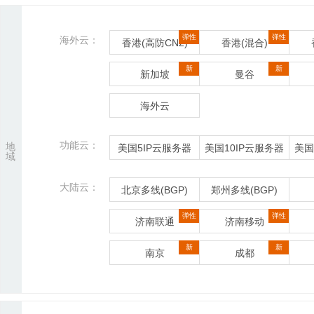
弹性
弹性
海外云：
香港(高防CN2)
香港(混合)
新
新
新加坡
曼谷
海外云
功能云：
地
美国5IP云服务器
美国10IP云服务器
美国
域
大陆云：
北京多线(BGP)
郑州多线(BGP)
弹性
弹性
济南联通
济南移动
新
新
南京
成都