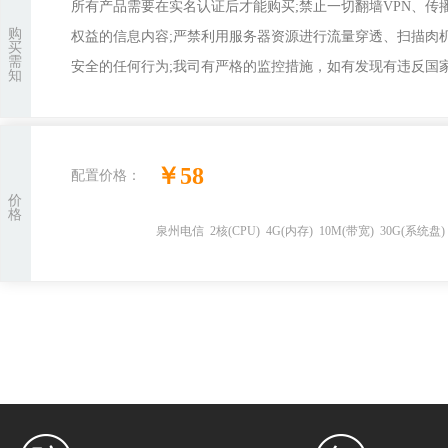
所有产品需要在实名认证后才能购买;禁止一切翻墙VPN、
购
权益的信息内容;严禁利用服务器资源进行流量穿透、扫描肉
买
需
安全的任何行为;我司有严格的监控措施，如有发现有违反国家
知
￥
58
配置价格：
价
格
泉州电信
2
核
(CPU)
4
G
(内存)
10
M
(带宽)
30
G(系统盘