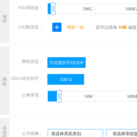
SSD系统盘：
500G
500G
1000G
1000G
储
存
SSD数据盘：
增加一块
还可以添加
10
块
磁盘
网络类型：
不封国外不封UDP
DDoS原生防护：
100 G
网
络
公网带宽：
50M
50M
100M
100M
系
统
公共镜像：
请选择系统类别
请选择系统
信