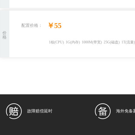
￥
55
配置价格：
价
格
1
核
(CPU)
1
G
(内存)
1000
M(带宽)
25
G(磁盘)
1
T(流量
故障赔偿延时
海外免备