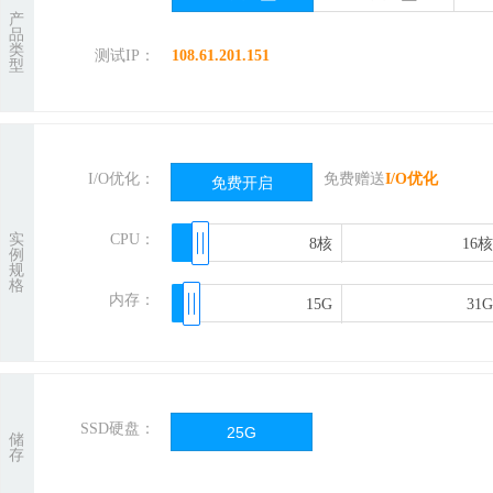
产
品
类
测试IP：
108.61.201.151
型
I/O优化：
免费赠送
I/O优化
免费开启
实
CPU：
8核
8核
16核
16核
例
规
格
内存：
15G
15G
31G
31G
SSD硬盘：
25G
储
存