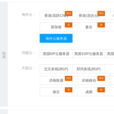
弹性
弹性
海外云：
香港(高防CN2)
香港(混合云)
新
新
新加坡
曼谷
海外云服务器
功能云：
地
美国5IP云服务器
美国10IP云服务器
美国
域
大陆云：
北京多线(BGP)
郑州多线(BGP)
弹性
弹性
济南联通
济南移动
新
新
南京
成都