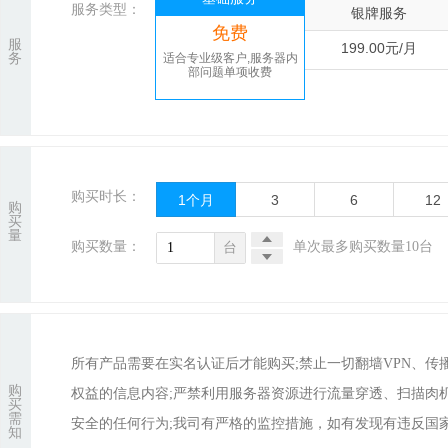
服务类型：
银牌服务
免费
服
199.00元/月
务
适合专业级客户,服务器内
部问题单项收费
购买时长：
1
个月
3
6
12
购
买
量
购买数量：
单次最多购买数量10台
台
所有产品需要在实名认证后才能购买;禁止一切翻墙VPN、
购
权益的信息内容;严禁利用服务器资源进行流量穿透、扫描肉
买
需
安全的任何行为;我司有严格的监控措施，如有发现有违反国家
知