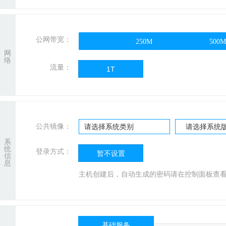
公网带宽：
250M
250M
500M
500M
网
络
流量：
1T
公共镜像：
请选择系统类别
请选择系统
系
统
登录方式：
暂不设置
信
息
主机创建后，自动生成的密码请在控制面板查
基础服务